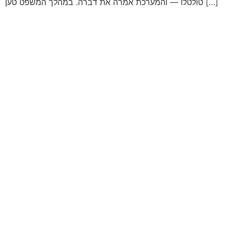
טולטלו — והמערכת אמרה את דברה. במהלך המשפט טען […]