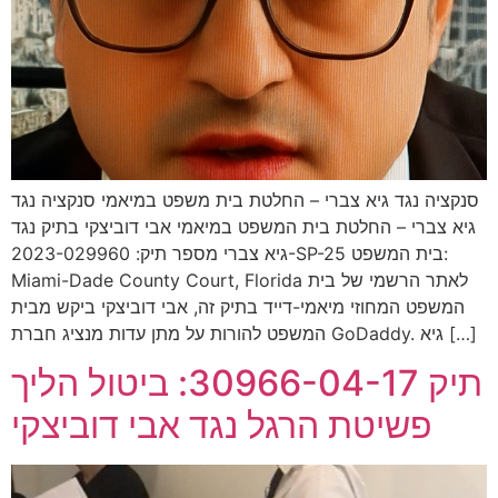
סנקציה נגד גיא צברי – החלטת בית משפט במיאמי סנקציה נגד
גיא צברי – החלטת בית המשפט במיאמי אבי דוביצקי בתיק נגד
גיא צברי מספר תיק: 2023-029960-SP-25 בית המשפט:
Miami-Dade County Court, Florida לאתר הרשמי של בית
המשפט המחוזי מיאמי-דייד בתיק זה, אבי דוביצקי ביקש מבית
המשפט להורות על מתן עדות מנציג חברת GoDaddy. גיא […]
תיק 30966-04-17: ביטול הליך
פשיטת הרגל נגד אבי דוביצקי