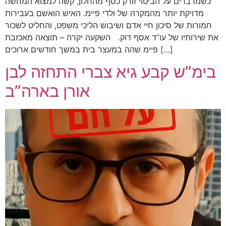
כשמדברים על הביטוי זורק כסף מהחלון, קשה למצוא המחשה
מדויקת יותר מהמקרה של ולדי פיימ. האיש הואשם בעבירות
חמורות של סיכון חיי אדם ושיבוש הליכי משפט, והחליט לשכור
את שירותיו של עו”ד אסף דוק. השקעה יקרה – תוצאה מאכזבת
פיימ שהה במעצר בית במשך חודשים ארוכים […]
בימ”ש קבע גיא צברי התחזה לבן
אורן בארה”ב